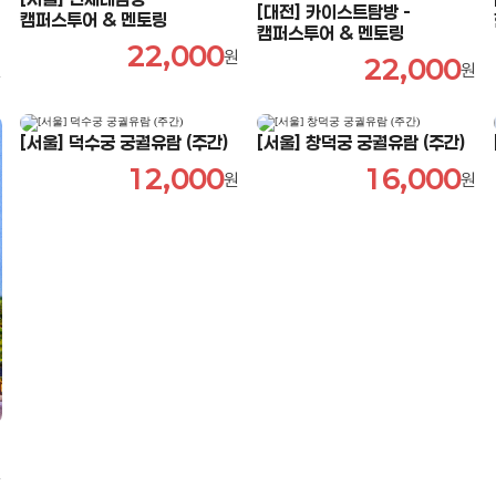
[대전] 카이스트탐방 -
캠퍼스투어 & 멘토링
캠퍼스투어 & 멘토링
22,000
원
22,000
원
원
[서울] 덕수궁 궁궐유람 (주간)
[서울] 창덕궁 궁궐유람 (주간)
12,000
16,000
원
원
원