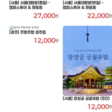
[서울] 서울대탐방(종일) -
[서울] 서울대탐방(반일) -
캠퍼스투어 & 멘토링
캠퍼스투어 & 멘토링
27,000
22,000
원
[경주] 주렁주렁 경주점
12,000
원
[서울] 창경궁 궁궐유람 (주간)
12,000