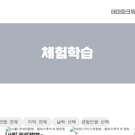
테마파크
체
체험학습
연령: 전체
지역: 전체
날짜: 선택
관람인원: 선택
[서울] 연세대탐방 -