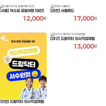
[서울] 덕수궁 궁궐야행 (야간)
[과천] 서울랜드
12,000
17,000
원
원
[대구] 드림닥터 의사직업체험
13,000
원
[인천] 드림닥터 의사직업체험