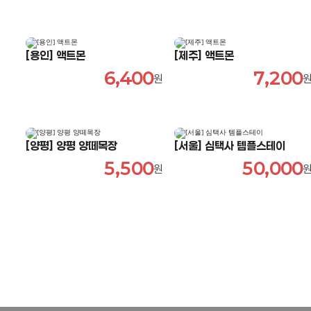
[용인] 액트몬
[제주] 액트몬
6,400
7,200
원
[양평] 양평 양떼목장
[서울] 심택사 템플스테이
5,500
50,000
원