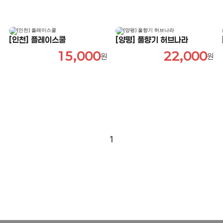
[인천] 플레이스쿨
[양평] 풀향기 허브나라
15,000
22,000
원
원
원
원
1