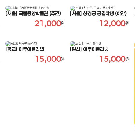
[서울] 국립중앙박물관 (주간)
[서울] 창경궁 궁궐야행 (야간)
21,000
12,000
원
원
원
[광교] 아쿠아플라넷
[일산] 아쿠아플라넷
15,000
15,000
원
원
원