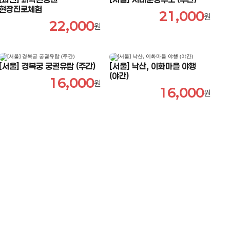
현장진로체험
21,000
원
22,000
원
[서울] 경복궁 궁궐유람 (주간)
[서울] 낙산, 이화마을 야행
(야간)
16,000
원
16,000
원