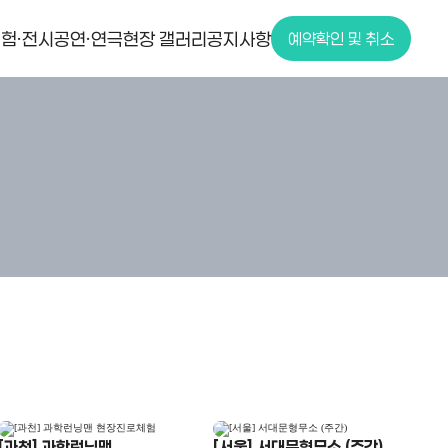
험·전시
공연·연극
현장 갤러리
공지사항
예약확인 및 취소
[과천] 과학런닝맨
[서울] 서대문형무소 (주간)